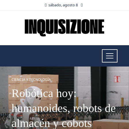
sábado, agosto 8
CIENCIA Y TECNOLOGÍA
Robótica hoy:
humanoides, robots de
almacén y cobots