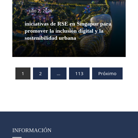
julio 2, 2026
iniciativas de RSE en Singapur para
promover la inclusión digital y la
sostenibilidad urbana
Leer más
Paginación
1
2
…
113
Próximo
de
entradas
INFORMACIÓN