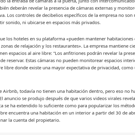
do la entrada de cámaras a la puerta, junto con intercomunicado
mbién deberán revelar la presencia de cámaras externas y monitor
rva. Los controles de decibelios específicos de la empresa no son
tir sonido, ni ubicarse en espacios más privados.
 que los hoteles en su plataforma «pueden mantener habitaciones
zonas de relajación y los restaurantes». La empresa mantiene ci
n espacios al aire libre: “Los anfitriones podrán revelar la pres
 de reservar. Estas cámaras no pueden monitorear espacios interi
ire libre donde existe una mayor expectativa de privacidad, como 
ce Airbnb, todavía no tienen una habitación dentro, pero eso no
El anuncio se produjo después de que varios videos virales reve
a se ha extendido lo suficiente como para popularizar los méto
re encuentra una habitación en un interior a partir del 30 de abr
inar la cuenta del propietario.