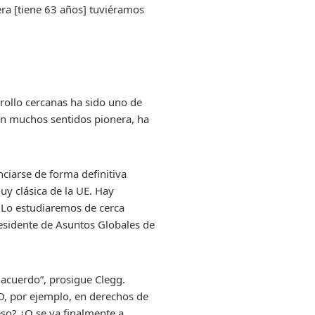
era [tiene 63 años] tuviéramos
rrollo cercanas ha sido uno de
 en muchos sentidos pionera, ha
ciarse de forma definitiva
muy clásica de la UE. Hay
. Lo estudiaremos de cerca
residente de Asuntos Globales de
 acuerdo”, prosigue Clegg.
 O, por ejemplo, en derechos de
eso? ¿O se va finalmente a