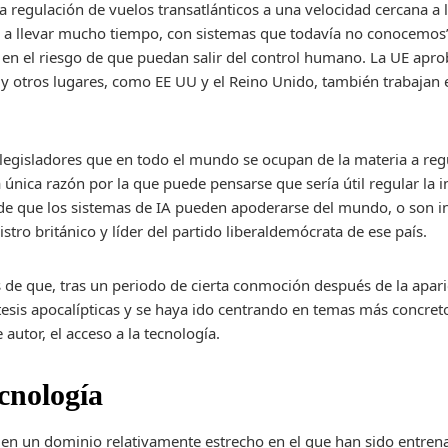
egulación de vuelos transatlánticos a una velocidad cercana a l
 va a llevar mucho tiempo, con sistemas que todavía no conocemos”
en el riesgo de que puedan salir del control humano. La UE apro
 y otros lugares, como EE UU y el Reino Unido, también trabajan e
s legisladores que en todo el mundo se ocupan de la materia a reg
a única razón por la que puede pensarse que sería útil regular la i
 de que los sistemas de IA pueden apoderarse del mundo, o son i
stro británico y líder del partido liberaldemócrata de ese país.
 de que, tras un periodo de cierta conmoción después de la apari
tesis apocalípticas y se haya ido centrando en temas más concret
autor, el acceso a la tecnología.
ecnología
s en un dominio relativamente estrecho en el que han sido entre