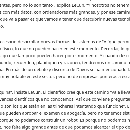
entes, pero no lo son tanto”, explica LeCun. “Y nosotros no ten
os con más datos, con ordenadores más grandes, y por ese camino 
 que va a pasar es que vamos a tener que descubrir nuevas tecno
co.
necesario desarrollar nuevas formas de sistemas de IA “que permit
o físico, lo que no pueden hacer en este momento. Recordar, lo 
, algo que tampoco pueden hacer por el momento. Y cuando des
do, recuerden, planifiquen y razonen, tendremos un camino hac
ia. En más de un debate y discurso de Davos se ha mencionado l
muy notable en este sector, pero no de empresas punteras a esca
squina”, insiste LeCun. El científico cree que este camino “va a ll
avances científicos que no conocemos. Así que conviene pregunt
 no son los que están en las trincheras intentando que funcione”. E
e pueden aprobar el examen de abogacía, pero no tenemos sist
es porque no podamos construir un robot. Es porque no podemos h
e, nos falta algo grande antes de que podamos alcanzar el tipo d