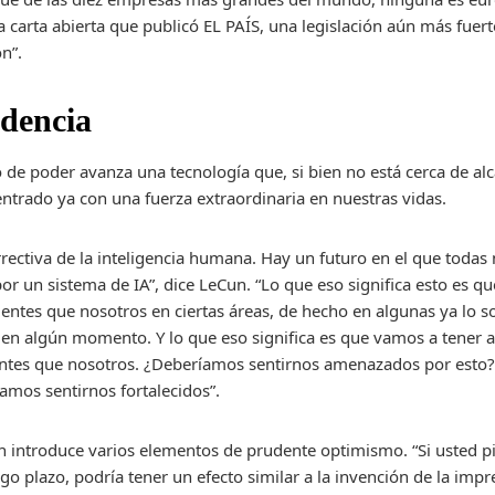
a carta abierta que publicó EL PAÍS, una legislación aún más fuer
n”.
dencia
de poder avanza una tecnología que, si bien no está cerca de al
rado ya con una fuerza extraordinaria en nuestras vidas.
rrectiva de la inteligencia humana. Hay un futuro en el que todas 
r un sistema de IA”, dice LeCun. “Lo que eso significa esto es 
entes que nosotros en ciertas áreas, de hecho en algunas ya lo so
 en algún momento. Y lo que eso significa es que vamos a tener 
ntes que nosotros. ¿Deberíamos sentirnos amenazados por esto?
amos sentirnos fortalecidos”.
Cun introduce varios elementos de prudente optimismo. “Si usted p
rgo plazo, podría tener un efecto similar a la invención de la imp