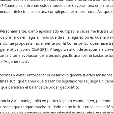
ca? Cuando se entrenan estos modelos, se devoran una enorme can
piedad intelectual es de una complejidad extraordinaria. Así que 
as. “Personalmente, como apasionado europeo, a veces me frustra 
os primeros en legislar, más que de si la legislación es buena o 
e la UE fue propuesta inicialmente por la Comisión Europea hace t
IA generativa [como ChatGPT]. Y luego trataron de adaptarla a tra
tar la última evolución de la tecnología. Es una forma bastante to
a IA generativa”.
ciones y evitar entorpecer el desarrollo genera fuertes tensiones, 
 línea sutil que tienen que trazar los legisladores se juega un valo
 que definirán el balance de poder geopolítico.
rancia y Alemania, Italia en particular, han estado, creo, pidiend
uropea que tengan mucho cuidado de no incluir en la legislación
que de las diez empresas más grandes del mundo, ninguna es eur