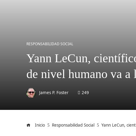
RESPONSABILIDAD SOCIAL
Yann LeCun, científico
de nivel humano va a 
James P. Foster
249
Inicio
Responsabilidad Social
Yann LeCun, cientí