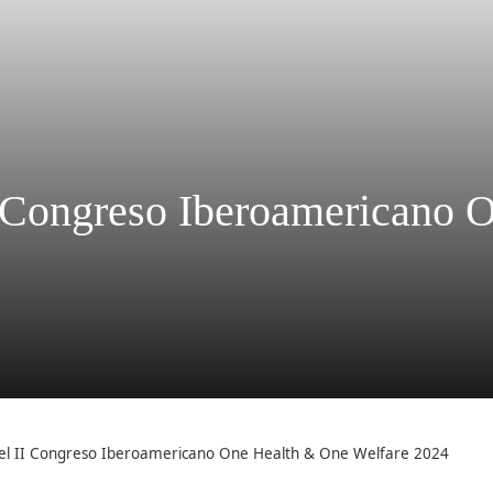
II Congreso Iberoamericano
 el II Congreso Iberoamericano One Health & One Welfare 2024