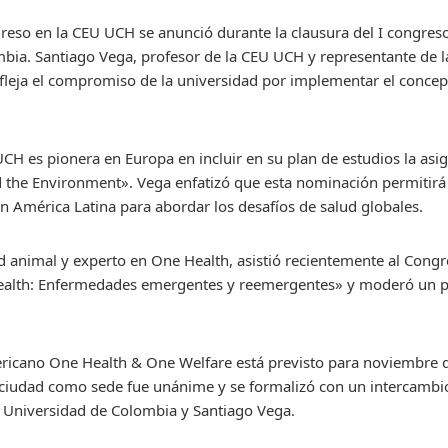
greso en la CEU UCH se anunció durante la clausura del I congre
bia. Santiago Vega, profesor de la CEU UCH y representante de 
fleja el compromiso de la universidad por implementar el concep
UCH es pionera en Europa en incluir en su plan de estudios la as
 the Environment». Vega enfatizó que esta nominación permitirá 
 en América Latina para abordar los desafíos de salud globales.
ud animal y experto en One Health, asistió recientemente al Con
ealth: Enfermedades emergentes y reemergentes» y moderó un pan
ricano One Health & One Welfare está previsto para noviembre
a ciudad como sede fue unánime y se formalizó con un intercambi
la Universidad de Colombia y Santiago Vega.