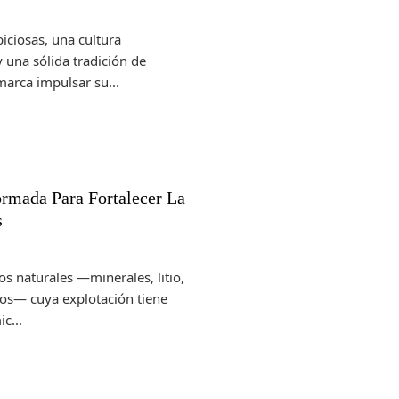
iciosas, una cultura
 una sólida tradición de
arca impulsar su...
ormada Para Fortalecer La
s
os naturales —minerales, litio,
cos— cuya explotación tiene
c...