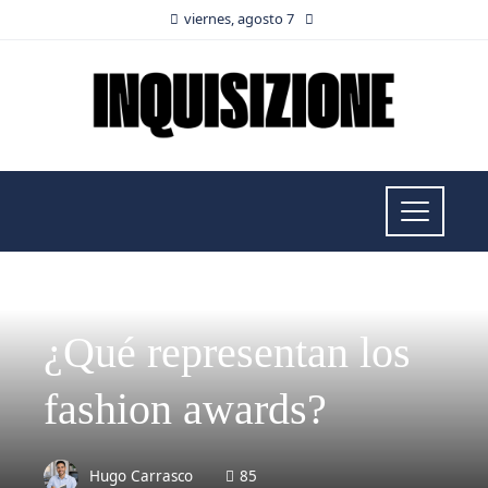
viernes, agosto 7
CULTURA Y OCIO
¿Qué representan los
fashion awards?
Hugo Carrasco
85