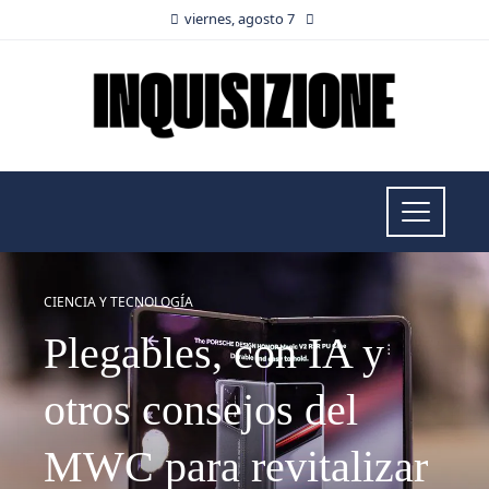
viernes, agosto 7
CIENCIA Y TECNOLOGÍA
Plegables, con IA y
otros consejos del
MWC para revitalizar