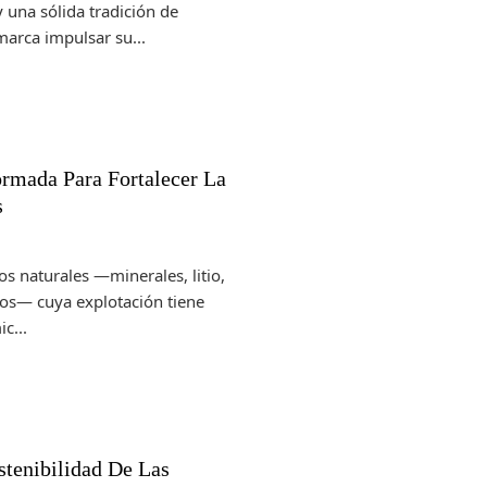
 una sólida tradición de
arca impulsar su...
ormada Para Fortalecer La
s
os naturales —minerales, litio,
cos— cuya explotación tiene
c...
tenibilidad De Las