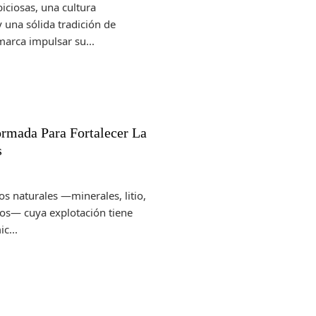
iciosas, una cultura
 una sólida tradición de
arca impulsar su...
ormada Para Fortalecer La
s
os naturales —minerales, litio,
cos— cuya explotación tiene
c...