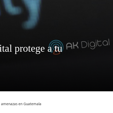
tal protege a tu
s y amenazas en Guatemala