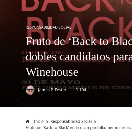
RESPONSABILIDAD SOCIAL
Fruto de ‘Back to Blac
dobles candidatos para
Winehouse
James P. Foster
194
Inicio
Responsabilidad Social
Fruto de ‘Back to Black’ en la gran pantalla: hemos sele