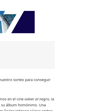
 nuestro sorteo para conseguir
mos en el cine
volver al negro
,
la
n de su álbum homónimo. Una
am Taylor Johnson (
Cinco ombre