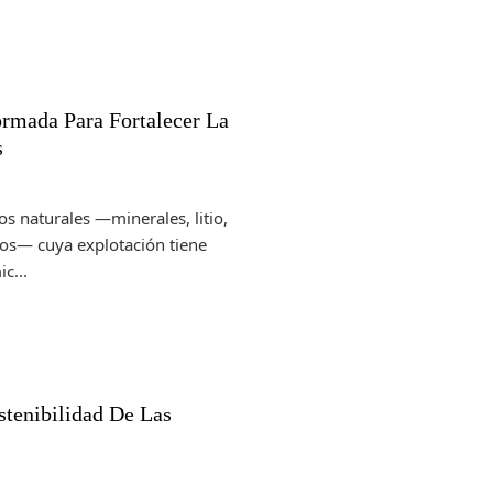
ormada Para Fortalecer La
s
os naturales —minerales, litio,
cos— cuya explotación tiene
c...
tenibilidad De Las