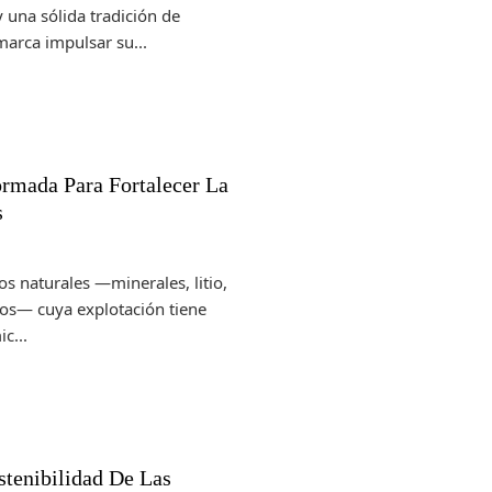
 una sólida tradición de
arca impulsar su...
ormada Para Fortalecer La
s
os naturales —minerales, litio,
cos— cuya explotación tiene
c...
tenibilidad De Las