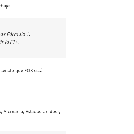
chaje:
de Fórmula 1.
r la F1».
y señaló que FOX está
a, Alemania, Estados Unidos y