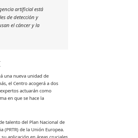
ncia artificial está
es de detección y
san el cáncer y la
I
ará una nueva unidad de
más, el Centro acogerá a dos
s expertos actuarán como
rma en que se hace la
de talento del Plan Nacional de
cia (PRTR) de la Unión Europea.
 su aplicación en áreas cruciales