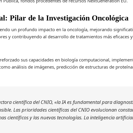
ón Pública, fondos procedentes de recursos NextGeneration EU.
ial: Pilar de la Investigación Oncológica
 teniendo un profundo impacto en la oncología, mejorando signific
res y contribuyendo al desarrollo de tratamientos más eficaces 
a reforzado sus capacidades en biología computacional, implemen
sí como análisis de imágenes, predicción de estructuras de proteí
ctora científica del CNIO, «la IA es fundamental para diagnosti
osible. Las prioridades científicas del CNIO evolucionan const
 científicos y las nuevas tecnologías. La inteligencia artifici