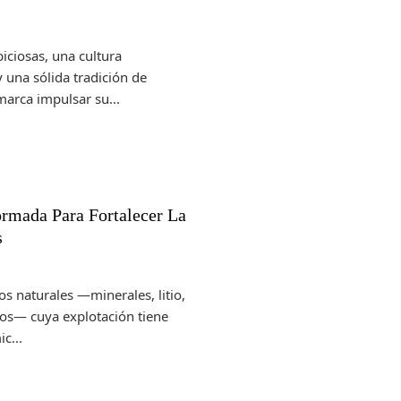
iciosas, una cultura
 una sólida tradición de
arca impulsar su...
ormada Para Fortalecer La
s
os naturales —minerales, litio,
cos— cuya explotación tiene
c...