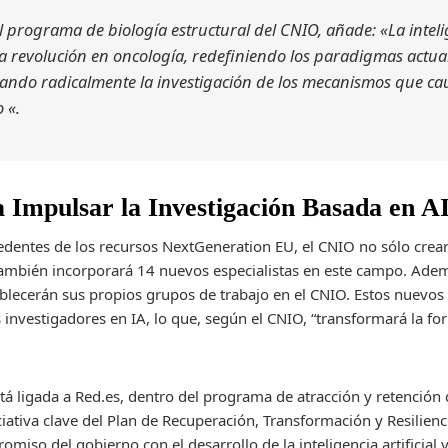
l programa de biología estructural del CNIO, añade: «La intelige
 revolución en oncología, redefiniendo los paradigmas actual
ando radicalmente la investigación de los mecanismos que cau
 «.
 Impulsar la Investigación Basada en A
cedentes de los recursos NextGeneration EU, el CNIO no sólo cre
ue también incorporará 14 nuevos especialistas en este campo. Ade
ablecerán sus propios grupos de trabajo en el CNIO. Estos nuevo
 investigadores en IA, lo que, según el CNIO, “transformará la fo
tá ligada a Red.es, dentro del programa de atracción y retención 
ciativa clave del Plan de Recuperación, Transformación y Resilien
miso del gobierno con el desarrollo de la inteligencia artificial y